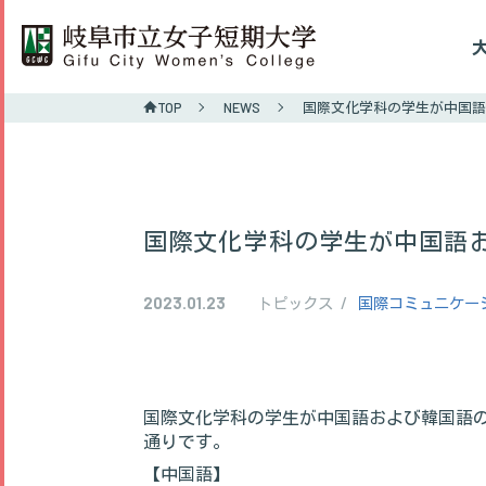
就職・進路
TOP
NEWS
国際文化学科の学生が中国語
教育・研究
地域貢献
国際文化学科の学生が中国語
2023.01.23
トピックス
国際コミュニケー
国際文化学科の学生が中国語および韓国語
通りです。
〒501-0192 岐阜市一日市場北町7番1号
【中国語】