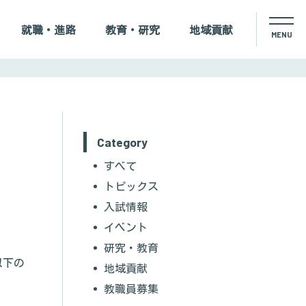
就職・進路
教育・研究
地域貢献
Select Language
▼
学外の方へ
資料請求
交通アクセス
Category
すべて
学生活動応援寄附金
トピックス
入試情報
お問い合わせ
イベント
研究・教育
以下の
地域貢献
教職員募集
オープンキャンパス
イベントカレンダー
お知らせ