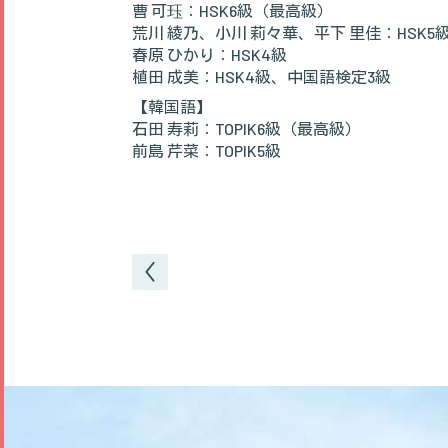
Tel：(058)296-3131 Fax：(058)296-3130
曹 可珏：HSK6級（最高級）
荒川 綾乃、小川 莉々華、平下 里佳：HSK5
セキュリティポリシー
サイトポリシー
サイトマップ
春原 ひかり：HSK4級
植田 成美：HSK4級、中国語検定3級
【韓国語】
石田 寿莉：TOPIK6級（最高級）
前島 芹菜：TOPIK5級